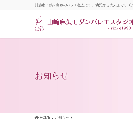
コ
ナ
川越市・鶴ヶ島市のバレエ教室です。幼児から大人までリズ
ン
ビ
テ
ゲ
ン
ー
ツ
シ
に
ョ
移
ン
動
に
移
動
お知らせ
HOME
お知らせ