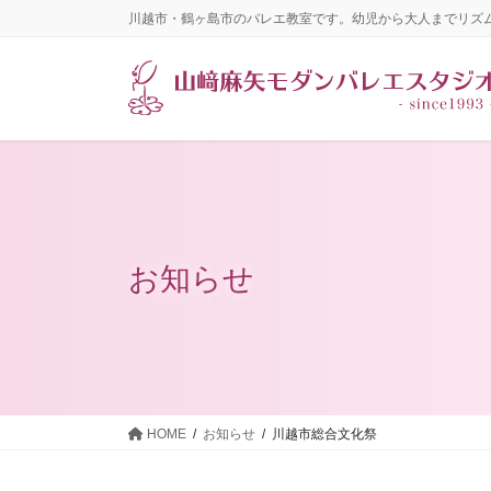
コ
ナ
川越市・鶴ヶ島市のバレエ教室です。幼児から大人までリズ
ン
ビ
テ
ゲ
ン
ー
ツ
シ
に
ョ
移
ン
動
に
移
動
お知らせ
HOME
お知らせ
川越市総合文化祭