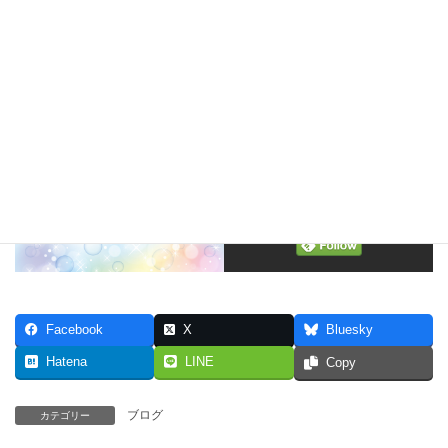
いうパターンが小学生くらいだと常だが、誰に即されることもな
く自ら発した言葉に成長を感じ、身体を使って踊る技術だけでな
く表現力も微力ながら伝えることができたのかもしtれないととて
も嬉しかった。
きっと中学にいっても大丈夫。自らの道を選び進んでいくだろ
う。
Follow me!
Facebook
X
Bluesky
Hatena
LINE
Copy
ブログ
カテゴリー