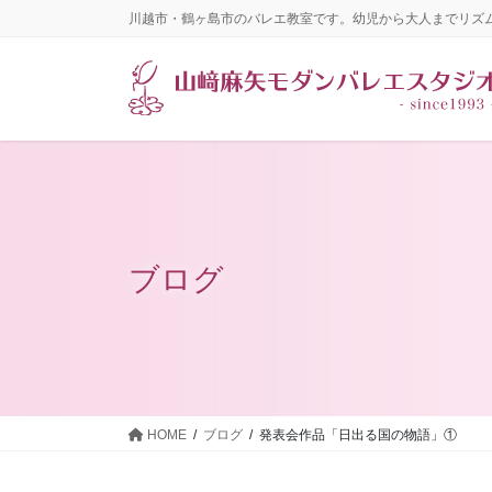
コ
ナ
川越市・鶴ヶ島市のバレエ教室です。幼児から大人までリズ
ン
ビ
テ
ゲ
ン
ー
ツ
シ
に
ョ
移
ン
動
に
移
動
ブログ
HOME
ブログ
発表会作品「日出る国の物語」①