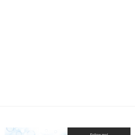
今年の2月から4月にかけての第12回まちゼミ川越はコロナウイル
スの影響で中止になってしまいました。
申し込みをしてくださった方には特典として、無料体験レッスン
のプレゼントがありました。
稽古再開後、10月より通常レッスンに戻したところで、少しづつ
利用してくださっています。
まだの方は第13回が開催されるまでにご利用ください。
13回まちゼミはリモートと対面と2種類で行います。
まだ先ですが、当スタジオは通常通り対面で行う予定です。
子供クラス、大人クラスを川越スタジオで、少人数で開催しま
す。
Follow me!