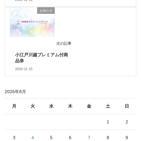
お知らせ
次の記事
小江戸川越プレミアム付商
品券
2020-11-15
2026年8月
月
火
水
木
金
土
日
1
2
3
4
5
6
7
8
9