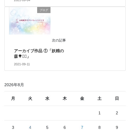
2021-09-04
ブログ
次の記事
アーカイブ作品 ①「妖精の
森🌳🧚‍♂️」
2021-09-11
2026年8月
月
火
水
木
金
土
日
1
2
3
4
5
6
7
8
9