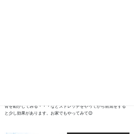
ストレッチについて少し書いてみます。
前に体が倒れない・・座骨が立たない・・お悩みよくあります。
背中が凝り固まっている場合があります。
文章で説明は難しいですが、ロングTシャツをお尻で踏んでそのま
ま前屈しようとしてみてください・・ひきつって倒れませんよ
ね。そういう状態です。長時間同じ姿勢でいると背中の筋膜がロ
ックされてしまいます。私もパソコンに向かう時間が長かった
り、最近は趣味のスクラッチアートにはまってずーっと固まりま
す😨
お仕事中ずっと座りっぱなしの方など、心当たりのある方、あり
ませんか？
子供達の学校の休み時間での外遊びなども体をほぐしてリセット
させるには必要だったんだろうなと思います。遊びながら無意識
に体の調整をするわけです。
伸びをしたり、ウエストひねりや背中を反らせる動き、腕や肩甲
骨を動かしてみる・・・などストレッチをやってから前屈をする
と少し効果があります。お家でもやってみて😉