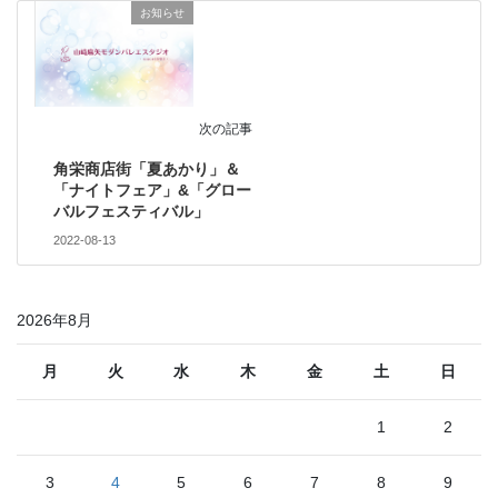
お知らせ
次の記事
角栄商店街「夏あかり」＆
「ナイトフェア」&「グロー
バルフェスティバル」
2022-08-13
2026年8月
月
火
水
木
金
土
日
1
2
3
4
5
6
7
8
9