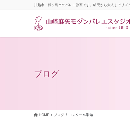
コ
ナ
川越市・鶴ヶ島市のバレエ教室です。幼児から大人までリズ
ン
ビ
テ
ゲ
ン
ー
ツ
シ
に
ョ
移
ン
動
に
移
動
ブログ
HOME
ブログ
コンクール準備