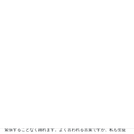
「人生は情熱を表現する劇場だ！」 石
原慎太郎
「何かを学ぶのに、自分自身で経験する以上に良い方法はない」
アイン
シュタイン
「世界で最も素晴らしく、最も美しいものは、目で見たり手で触
れたりすることはできません。それは心で感じなければならない
のです」ヘレンケラー
「立ち止まることなく一つの目的を追い求めること。これが成功
するための 秘密で
す」 アンナ・パヴ
ロワ
「練習は本番のように、本番は練習のように」
いつでも同じように取り組んでいれば本番だからといって過度に
緊張することなく踊れます。よく言われる言葉ですが、私も生徒