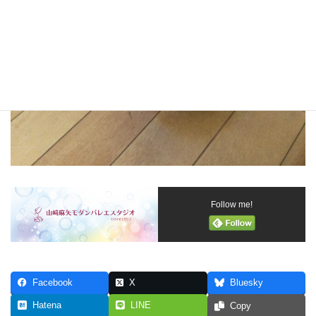
Follow me!
Facebook
X
Bluesky
Hatena
LINE
Copy