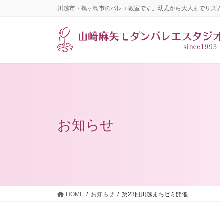
コ
ナ
川越市・鶴ヶ島市のバレエ教室です。幼児から大人までリズ
ン
ビ
テ
ゲ
ン
ー
ツ
シ
に
ョ
移
ン
動
に
移
動
お知らせ
HOME
お知らせ
第23回川越まちゼミ開催