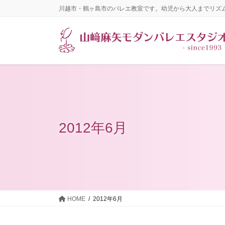
コ
ナ
川越市・鶴ヶ島市のバレエ教室です。幼児から大人までリズ
ン
ビ
テ
ゲ
ン
ー
ツ
シ
に
ョ
移
ン
動
に
移
動
2012年6月
HOME
2012年6月