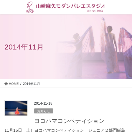
コ
ナ
ン
ビ
テ
ゲ
ン
ー
ツ
シ
に
ョ
移
ン
2014年11月
動
に
移
動
HOME
2014年11月
2014-11-18
お知らせ
ヨコハマコンペティション
11月15日（土）ヨコハマコンペティション ジュニア２部門飯島