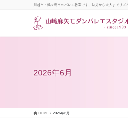
コ
ナ
川越市・鶴ヶ島市のバレエ教室です。幼児から大人までリズ
ン
ビ
テ
ゲ
ン
ー
ツ
シ
に
ョ
移
ン
動
に
移
動
2026年6月
HOME
2026年6月