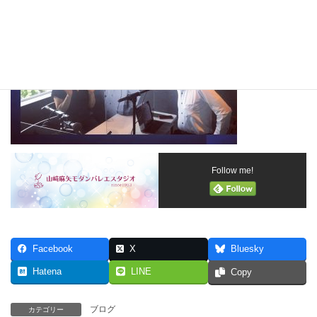
Follow me!
Facebook
X
Bluesky
Hatena
LINE
Copy
ブログ
カテゴリー