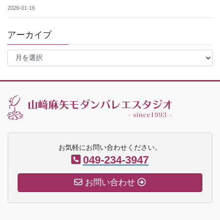
2026-01-16
アーカイブ
ア
ー
カ
イ
ブ
お気軽にお問い合わせください。
049-234-3947
お問い合わせ