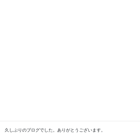
いつもありがとうございます。
いつものようにバーレッスンを行なっていました。
グランバッドマンを行なっていた時、キラッと目に止まった小学6
年生の生徒さん。
その後いつも通りに踊りの練習をして終了。次のクラスもある
為、片付けに追われ声かけてあげられなかったなあ・・と思い、
お母さんに「今日のお稽古でいつもより足が上がっていた上に足
先が綺麗でとても頑張っていました、直接言ってあげられなかっ
たのでお伝えします」とご連絡しました。
すると家で練習していたとのこと・・。わかっちゃうんで
す・・。効果あるんです。お家でも出来ることストレッチだけで
も十分です。是非取り組んでみてほしいです。できれば自らの意
思で。大人だって身体を動かすことは大事！是非お母さんも一緒
に〜。
久しぶりのブログでした。ありがとうございます。