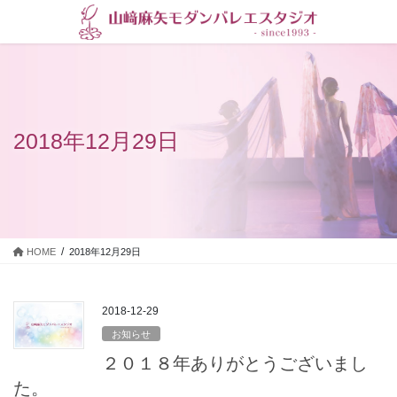
コ
ナ
ン
ビ
テ
ゲ
ン
ー
ツ
シ
に
ョ
移
ン
2018年12月29日
動
に
移
動
HOME
2018年12月29日
2018-12-29
お知らせ
２０１８年ありがとうございまし
た。