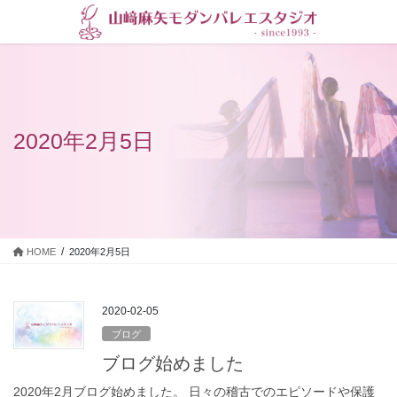
コ
ナ
ン
ビ
テ
ゲ
ン
ー
ツ
シ
に
ョ
移
ン
2020年2月5日
動
に
移
動
HOME
2020年2月5日
2020-02-05
ブログ
ブログ始めました
2020年2月ブログ始めました。 日々の稽古でのエピソードや保護