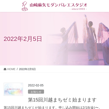
コ
ナ
ン
ビ
テ
ゲ
ン
ー
ツ
シ
に
ョ
移
ン
2022年2月5日
動
に
移
動
HOME
2022年2月5日
2022-02-05
お知らせ
第15回川越まちゼミ始まります
第15回川越まちゼミが始まります。申し込み開始は2/18(金)〜。