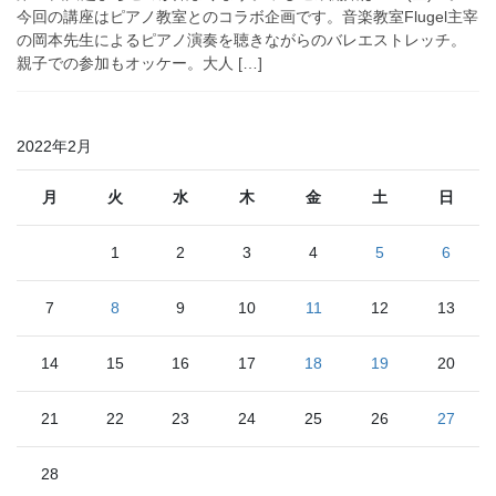
今回の講座はピアノ教室とのコラボ企画です。音楽教室Flugel主宰
の岡本先生によるピアノ演奏を聴きながらのバレエストレッチ。
親子での参加もオッケー。大人 […]
2022年2月
月
火
水
木
金
土
日
1
2
3
4
5
6
7
8
9
10
11
12
13
14
15
16
17
18
19
20
21
22
23
24
25
26
27
28