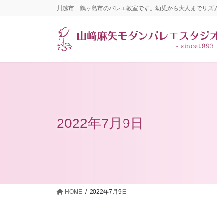
コ
ナ
川越市・鶴ヶ島市のバレエ教室です。幼児から大人までリズ
ン
ビ
テ
ゲ
ン
ー
ツ
シ
に
ョ
移
ン
動
に
移
動
2022年7月9日
HOME
2022年7月9日