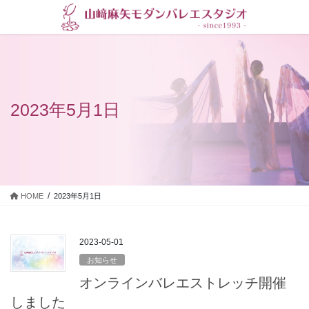
コ
ナ
ン
ビ
テ
ゲ
ン
ー
ツ
シ
に
ョ
移
ン
2023年5月1日
動
に
移
動
HOME
2023年5月1日
2023-05-01
お知らせ
オンラインバレエストレッチ開催
しました