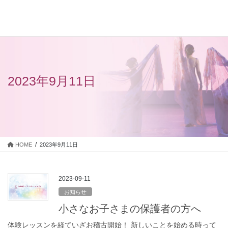
コ
ナ
ン
ビ
テ
ゲ
ン
ー
ツ
シ
に
ョ
移
ン
2023年9月11日
動
に
移
動
HOME
2023年9月11日
2023-09-11
お知らせ
小さなお子さまの保護者の方へ
体験レッスンを経ていざお稽古開始！ 新しいことを始める時って