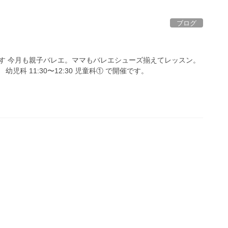
ブログ
す 今月も親子バレエ。ママもバレエシューズ揃えてレッスン。
0 幼児科 11:30〜12:30 児童科① で開催です。