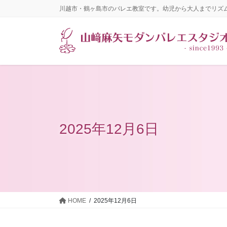
コ
ナ
川越市・鶴ヶ島市のバレエ教室です。幼児から大人までリズ
ン
ビ
テ
ゲ
ン
ー
ツ
シ
に
ョ
移
ン
動
に
移
動
2025年12月6日
HOME
2025年12月6日