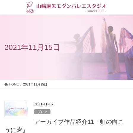
コ
ナ
ン
ビ
テ
ゲ
ン
ー
ツ
シ
に
ョ
移
ン
2021年11月15日
動
に
移
動
HOME
2021年11月15日
2021-11-15
ブログ
アーカイブ作品紹介11「虹の向こ
うに🌈」