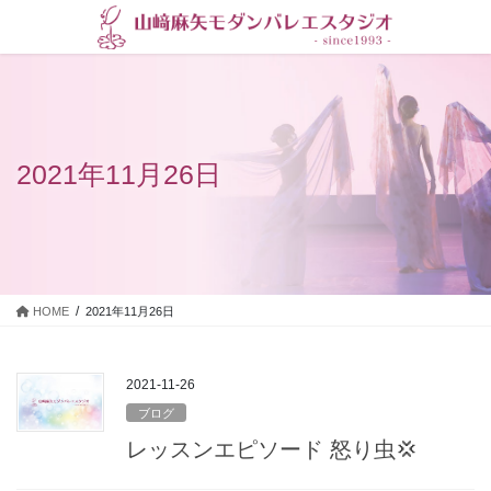
コ
ナ
ン
ビ
テ
ゲ
ン
ー
ツ
シ
に
ョ
移
ン
2021年11月26日
動
に
移
動
HOME
2021年11月26日
2021-11-26
ブログ
レッスンエピソード 怒り虫💢