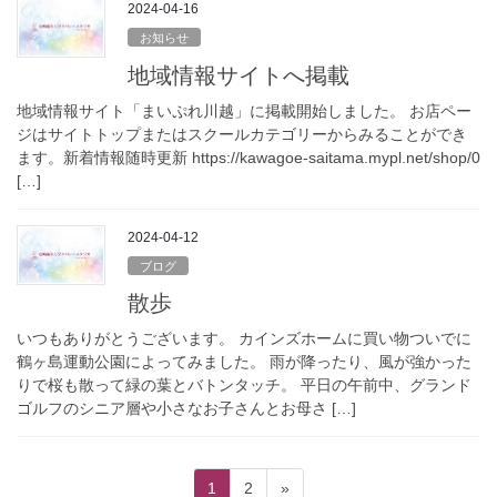
2024-04-16
お知らせ
地域情報サイトへ掲載
地域情報サイト「まいぷれ川越」に掲載開始しました。 お店ペー
ジはサイトトップまたはスクールカテゴリーからみることができ
ます。新着情報随時更新 https://kawagoe-saitama.mypl.net/shop/0
[…]
2024-04-12
ブログ
散歩
いつもありがとうございます。 カインズホームに買い物ついでに
鶴ヶ島運動公園によってみました。 雨が降ったり、風が強かった
りで桜も散って緑の葉とバトンタッチ。 平日の午前中、グランド
ゴルフのシニア層や小さなお子さんとお母さ […]
投
ペ
ペ
1
2
»